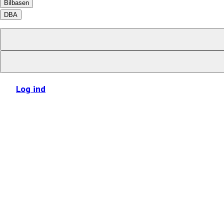
Bilbasen
DBA
Log ind