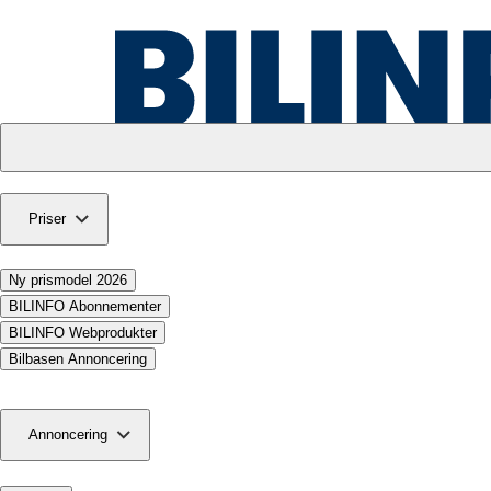
Priser
Ny prismodel 2026
BILINFO Abonnementer
BILINFO Webprodukter
Bilbasen Annoncering
Annoncering