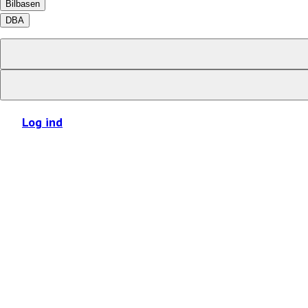
Bilbasen
DBA
Log ind