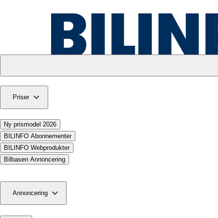
Priser
Ny prismodel 2026
BILINFO Abonnementer
BILINFO Webprodukter
Bilbasen Annoncering
Annoncering