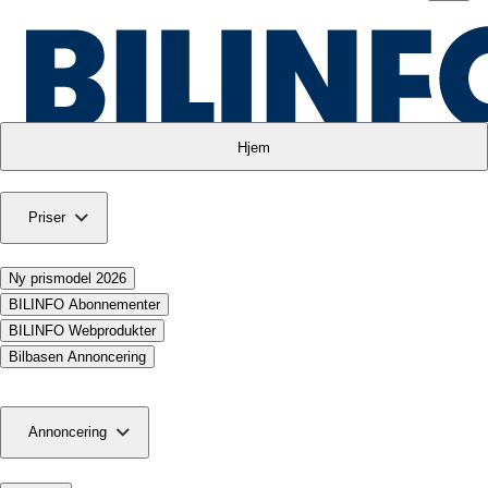
Hjem
Priser
Ny prismodel 2026
BILINFO Abonnementer
BILINFO Webprodukter
Bilbasen Annoncering
Annoncering