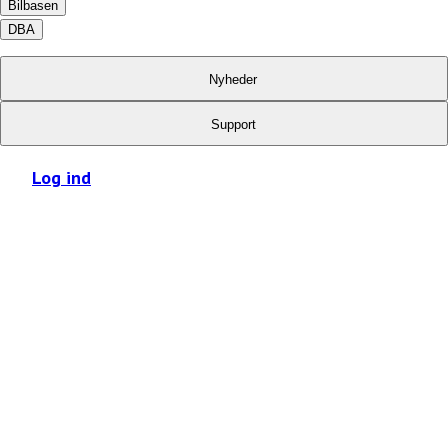
Bilbasen
DBA
Nyheder
Support
Log ind