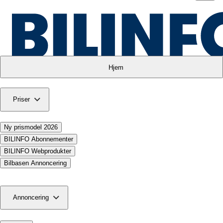
Hjem
Priser
Ny prismodel 2026
BILINFO Abonnementer
BILINFO Webprodukter
Bilbasen Annoncering
Annoncering